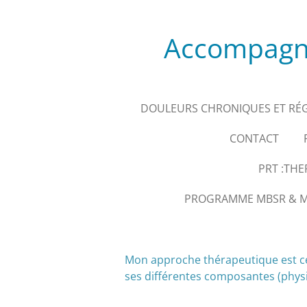
Passer
au
Accompagne
contenu
principal
DOULEURS CHRONIQUES ET RÉ
CONTACT
PRT :TH
PROGRAMME MBSR & MÉ
Mon approche thérapeutique est cen
ses différentes composantes (physiq