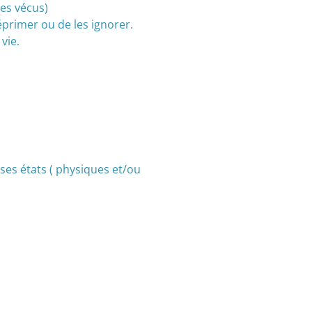
mes vécus)
réprimer ou de les ignorer.
vie.
es états ( physiques et/ou