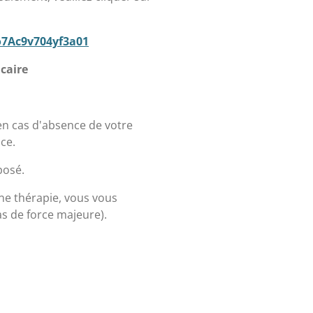
o7Ac9v704yf3a01
ncaire
en cas d'absence de votre
nce.
posé.
ne thérapie, vous vous
as de force majeure).