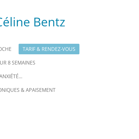
éline Bentz
OCHE
TARIF & RENDEZ-VOUS
R 8 SEMAINES
NXIÉTÉ...
ONIQUES & APAISEMENT