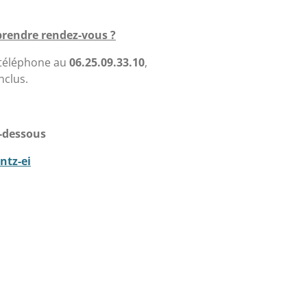
prendre rendez-vous ?
 téléphone au
06.25.09.33.10
,
nclus.
i-dessous
ntz-ei