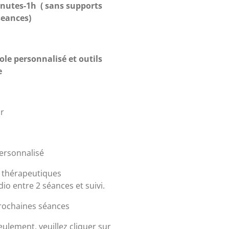
inutes-1h ( sans supports
seances)
ole personnalisé et outils
e
ur
personnalisé
ls thérapeutiques
o entre 2 séances et suivi.
prochaines séances
ulement, veuillez cliquer sur