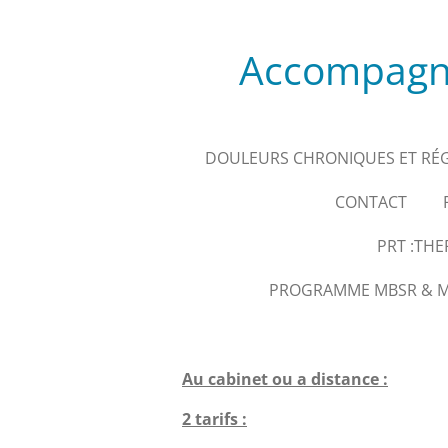
Passer
au
Accompagne
contenu
principal
DOULEURS CHRONIQUES ET RÉ
CONTACT
PRT :TH
PROGRAMME MBSR & MÉ
Au cabinet ou a distance :
2 tarifs :