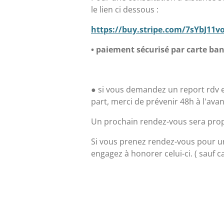
le lien ci dessous :
https://buy.stripe.com/7sYbJ11v
• paiement sécurisé par carte ba
● si vous demandez un report rdv 
part, merci de prévenir 48h à l'ava
Un prochain rendez-vous sera pro
Si vous prenez rendez-vous pour u
engagez à honorer celui-ci. ( sauf c